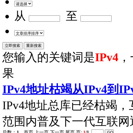
从
至
您输入的关键词是
IPv4
，
果
IPv4
地址枯竭从
IPv4
到I
IPv4
地址总库已经枯竭，
范围内普及下一代互联网
总数：
1
首页 上一页 下一页 尾页 页:
1
/1